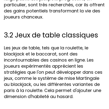
particulier, sont très recherchés, car ils offrent
des gains potentiels transformant la vie des
joueurs chanceux.
3.2 Jeux de table classiques
Les jeux de table, tels que la roulette, le
blackjack et le baccarat, sont des
incontournables des casinos en ligne. Les
joueurs expérimentés apprécient les
stratégies que l'on peut développer dans ces
jeux, comme le système de mise Martingale
au blackjack, ou les différentes variantes de
paris à la roulette. Cela permet d'ajouter une
dimension d'habileté au hasard.