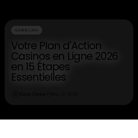
GAMBLING
Votre Plan d'Action
Casinos en Ligne 2026
en 15 Étapes
Essentielles
Kayla Clarke
May 12, 2026
K