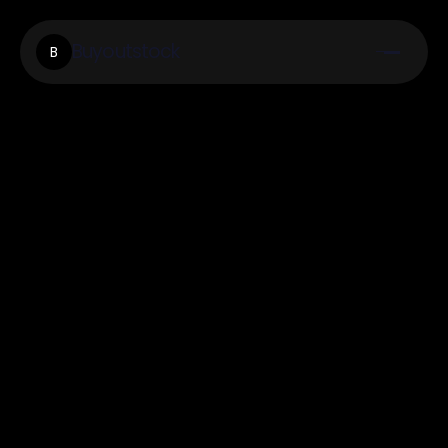
Buyoutstock
B