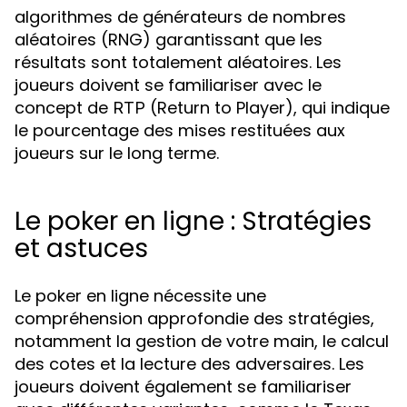
algorithmes de générateurs de nombres
aléatoires (RNG) garantissant que les
résultats sont totalement aléatoires. Les
joueurs doivent se familiariser avec le
concept de
(Return to Player), qui indique
RTP
le pourcentage des mises restituées aux
joueurs sur le long terme.
Le poker en ligne : Stratégies
et astuces
Le poker en ligne nécessite une
compréhension approfondie des stratégies,
notamment la gestion de votre main, le calcul
des cotes et la lecture des adversaires. Les
joueurs doivent également se familiariser