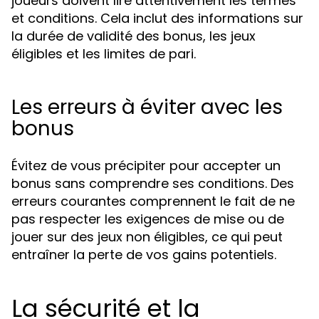
joueurs doivent lire attentivement les termes
et conditions. Cela inclut des informations sur
la durée de validité des bonus, les jeux
éligibles et les limites de pari.
Les erreurs à éviter avec les
bonus
Évitez de vous précipiter pour accepter un
bonus sans comprendre ses conditions. Des
erreurs courantes comprennent le fait de ne
pas respecter les exigences de mise ou de
jouer sur des jeux non éligibles, ce qui peut
entraîner la perte de vos gains potentiels.
La sécurité et la