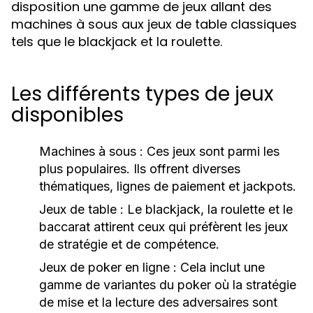
disposition une gamme de jeux allant des
machines à sous aux jeux de table classiques
tels que le blackjack et la roulette.
Les différents types de jeux
disponibles
Machines à sous :
Ces jeux sont parmi les
plus populaires. Ils offrent diverses
thématiques, lignes de paiement et jackpots.
Jeux de table :
Le blackjack, la roulette et le
baccarat attirent ceux qui préfèrent les jeux
de stratégie et de compétence.
Jeux de poker en ligne :
Cela inclut une
gamme de variantes du poker où la stratégie
de mise et la lecture des adversaires sont