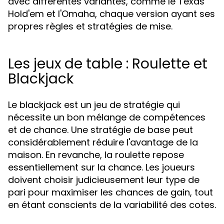
avec différentes variantes, comme le Texas
Hold'em et l'Omaha, chaque version ayant ses
propres règles et stratégies de mise.
Les jeux de table : Roulette et
Blackjack
Le blackjack est un jeu de stratégie qui
nécessite un bon mélange de compétences
et de chance. Une stratégie de base peut
considérablement réduire l'avantage de la
maison. En revanche, la roulette repose
essentiellement sur la chance. Les joueurs
doivent choisir judicieusement leur type de
pari pour maximiser les chances de gain, tout
en étant conscients de la variabilité des cotes.