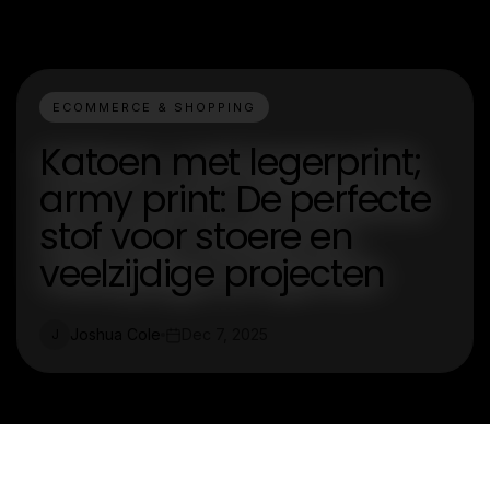
ECOMMERCE & SHOPPING
Katoen met legerprint;
army print: De perfecte
stof voor stoere en
veelzijdige projecten
Joshua Cole
Dec 7, 2025
J