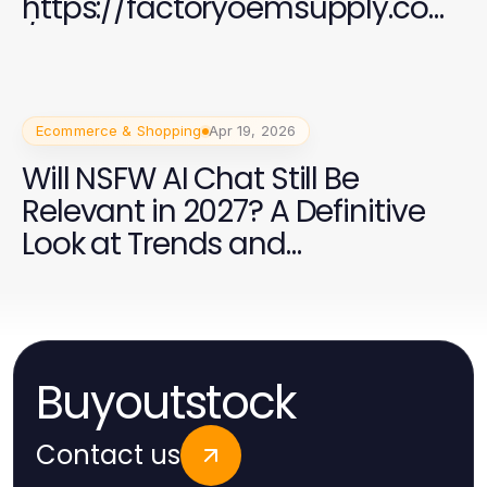
https://factoryoemsupply.com
/ for Quality OEM Parts
Ecommerce & Shopping
Apr 19, 2026
Will NSFW AI Chat Still Be
Relevant in 2027? A Definitive
Look at Trends and
Engagement
Buyoutstock
Contact us