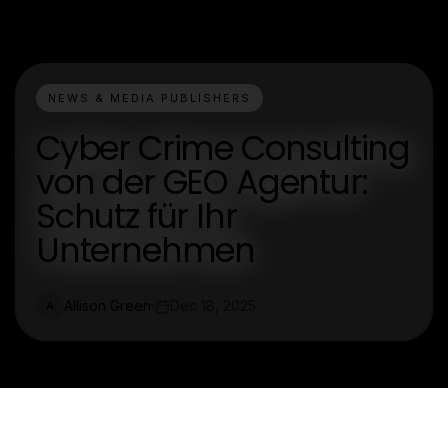
NEWS & MEDIA PUBLISHERS
Cyber Crime Consulting
von der GEO Agentur:
Schutz für Ihr
Unternehmen
Allison Green
Dec 18, 2025
A