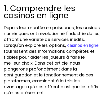
1. Comprendre les
casinos en ligne
Depuis leur montée en puissance, les casinos
numériques ont révolutionné l'industrie du jeu,
offrant une variété de services inédits.
Lorsqu'on explore les options,
casinos en ligne
fournissent des informations complètes et
fiables pour aider les joueurs à faire le
meilleur choix. Dans cet article, nous
plongerons profondément dans la
configuration et le fonctionnement de ces
plateformes, examinant à la fois les
avantages qu'elles offrent ainsi que les défis
qu'elles présentent.