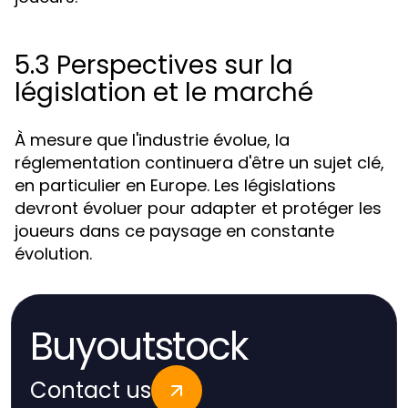
5.3 Perspectives sur la
législation et le marché
À mesure que l'industrie évolue, la
réglementation continuera d'être un sujet clé,
en particulier en Europe. Les législations
devront évoluer pour adapter et protéger les
joueurs dans ce paysage en constante
évolution.
Buyoutstock
Contact us