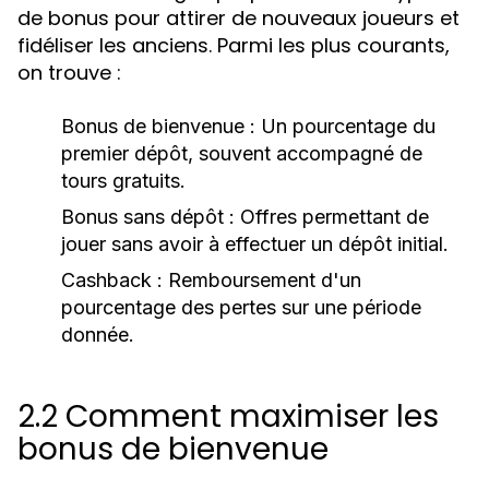
de bonus pour attirer de nouveaux joueurs et
fidéliser les anciens. Parmi les plus courants,
on trouve :
Bonus de bienvenue :
Un pourcentage du
premier dépôt, souvent accompagné de
tours gratuits.
Bonus sans dépôt :
Offres permettant de
jouer sans avoir à effectuer un dépôt initial.
Cashback :
Remboursement d'un
pourcentage des pertes sur une période
donnée.
2.2 Comment maximiser les
bonus de bienvenue