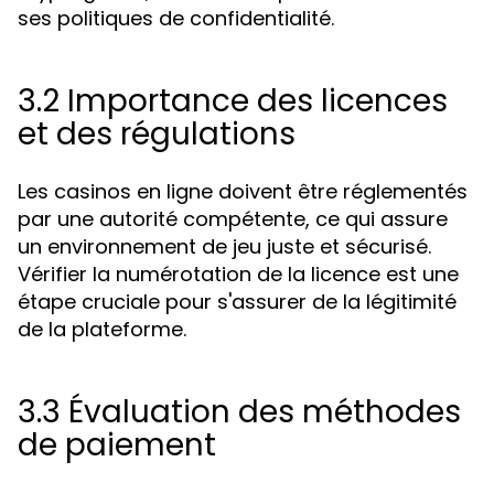
ses politiques de confidentialité.
3.2 Importance des licences
et des régulations
Les casinos en ligne doivent être réglementés
par une autorité compétente, ce qui assure
un environnement de jeu juste et sécurisé.
Vérifier la numérotation de la licence est une
étape cruciale pour s'assurer de la légitimité
de la plateforme.
3.3 Évaluation des méthodes
de paiement