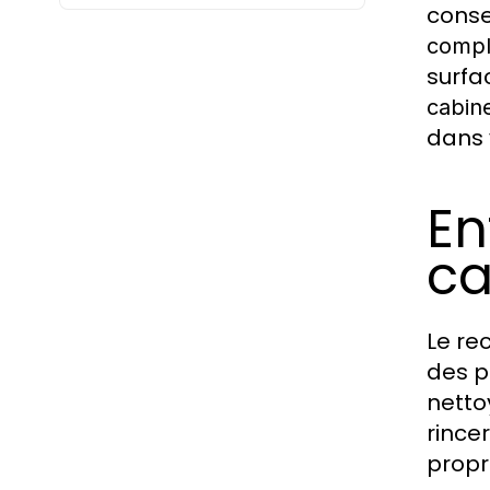
conse
compl
surfac
cabin
dans 
En
ca
Le re
des p
netto
rince
propr