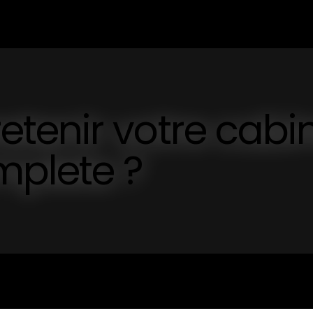
tenir votre cabi
plete ?