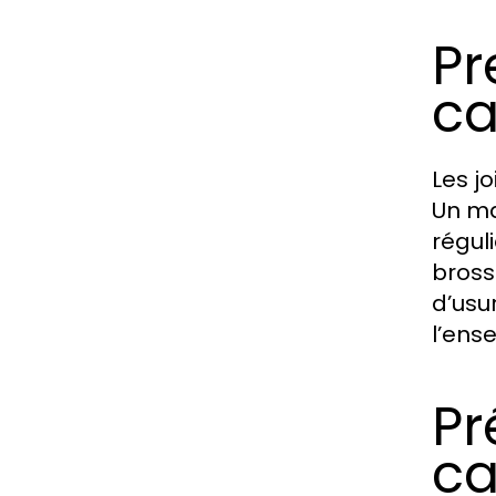
Pr
ca
Les j
Un ma
régul
bross
d’usu
l’ens
Pr
ca