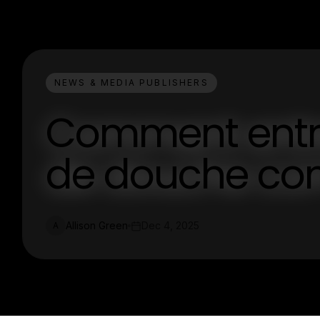
NEWS & MEDIA PUBLISHERS
Comment entre
de douche com
Allison Green
Dec 4, 2025
A