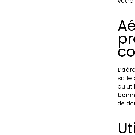
votre
Aé
pr
c
L’aér
salle
ou ut
bonne
de do
Ut