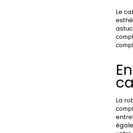
Le ca
esthé
astuc
compl
compl
En
ca
La ro
compl
entre
égale