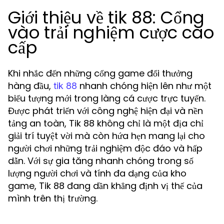
Giới thiệu về tik 88: Cổng
vào trải nghiệm cược cao
cấp
Khi nhắc đến những cổng game đổi thưởng
hàng đầu,
nhanh chóng hiện lên như một
tik 88
biểu tượng mới trong làng cá cược trực tuyến.
Được phát triển với công nghệ hiện đại và nền
tảng an toàn, Tik 88 không chỉ là một địa chỉ
giải trí tuyệt vời mà còn hứa hẹn mang lại cho
người chơi những trải nghiệm độc đáo và hấp
dẫn. Với sự gia tăng nhanh chóng trong số
lượng người chơi và tính đa dạng của kho
game, Tik 88 đang dần khẳng định vị thế của
mình trên thị trường.