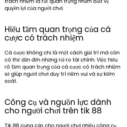
trách nhiệm là rất quan trọng nhằm bảo vệ
quyền lợi của người chơi.
Hiểu tầm quan trọng của cá
cược có trách nhiệm
Cá cược không chỉ là một cách giải trí mà còn
có thể dẫn đến những rủi ro tài chính. Việc hiểu
rõ tầm quan trọng của cá cược có trách nhiệm
sẽ giúp người chơi duy trì niềm vui và sự kiểm
soát.
Công cụ và nguồn lực dành
cho người chơi trên tik 88
Tik 88 cung cấp cho người chơi nhiều công cụ