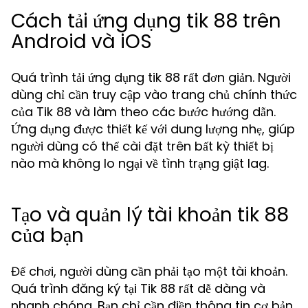
Cách tải ứng dụng tik 88 trên
Android và iOS
Quá trình tải ứng dụng tik 88 rất đơn giản. Người
dùng chỉ cần truy cập vào trang chủ chính thức
của Tik 88 và làm theo các bước hướng dẫn.
Ứng dụng được thiết kế với dung lượng nhẹ, giúp
người dùng có thể cài đặt trên bất kỳ thiết bị
nào mà không lo ngại về tình trạng giật lag.
Tạo và quản lý tài khoản tik 88
của bạn
Để chơi, người dùng cần phải tạo một tài khoản.
Quá trình đăng ký tại Tik 88 rất dễ dàng và
nhanh chóng. Bạn chỉ cần điền thông tin cơ bản