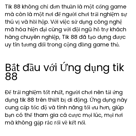
Tik 88 không chỉ đơn thuần là một cổng game
mà còn là một nơi để người chơi trải nghiệm sự
thú vị và hồi hộp. Với việc sử dụng công nghệ
mã hóa hiện đại cùng với đội ngũ hỗ trợ khách
hàng chuyên nghiệp, Tik 88 đã tạo dựng được
uy tín tương đối trong cộng đồng game thủ.
Bắt đầu với Ứng dụng tik
88
Để trải nghiệm tốt nhất, người chơi nên tải ứng
dụng tik 88 trên thiết bị di động. Ứng dụng này
cung cấp tốc độ và tính năng tối ưu hơn, giúp
bạn có thể tham gia cá cược mọi lúc, mọi nơi
mà không gặp rắc rối về kết nối.