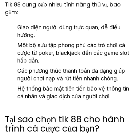
Tik 88 cung cấp nhiều tính năng thú vị, bao
gồm:
Giao diện người dùng trực quan, dễ điều
hướng.
Một bộ sưu tập phong phú các trò chơi cá
cược từ poker, blackjack đến các game slot
hấp dẫn.
Các phương thức thanh toán đa dạng giúp
người chơi nạp và rút tiền nhanh chóng.
Hệ thống bảo mật tiên tiến bảo vệ thông tin
cá nhân và giao dịch của người chơi.
Tại sao chọn tik 88 cho hành
trình cá cược của bạn?