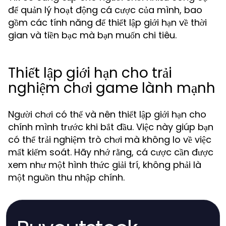
để quản lý hoạt động cá cược của mình, bao
gồm các tính năng để thiết lập giới hạn về thời
gian và tiền bạc mà bạn muốn chi tiêu.
Thiết lập giới hạn cho trải
nghiệm chơi game lành mạnh
Người chơi có thể và nên thiết lập giới hạn cho
chính mình trước khi bắt đầu. Việc này giúp bạn
có thể trải nghiệm trò chơi mà không lo về việc
mất kiểm soát. Hãy nhớ rằng, cá cược cần được
xem như một hình thức giải trí, không phải là
một nguồn thu nhập chính.