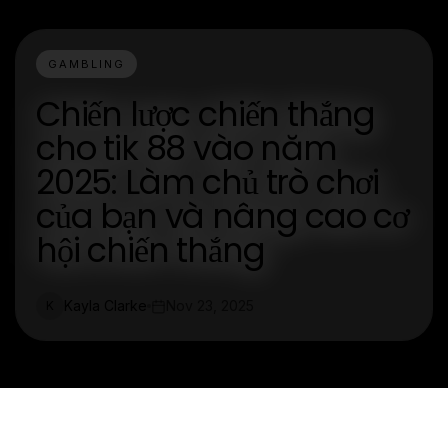
GAMBLING
Chiến lược chiến thắng
cho tik 88 vào năm
2025: Làm chủ trò chơi
của bạn và nâng cao cơ
hội chiến thắng
Kayla Clarke
Nov 23, 2025
K