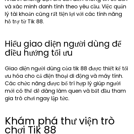
và xác minh danh tính theo yêu cầu. Việc quản
lý tài khoản cũng rất tiện lợi với các tính năng
hỗ trợ từ Tik 88.
Hiểu giao diện người dùng để
điều hướng tối ưu
Giao diện người dùng của tik 88 được thiết kế tối
ưu hóa cho cả điện thoại di động và máy tính.
Các chức năng được bố trí hợp lý giúp người
mới có thể dễ dàng làm quen và bắt đầu tham
gia trò chơi ngay lập tức.
Khám phá thư viện trò
chơi Tik 88