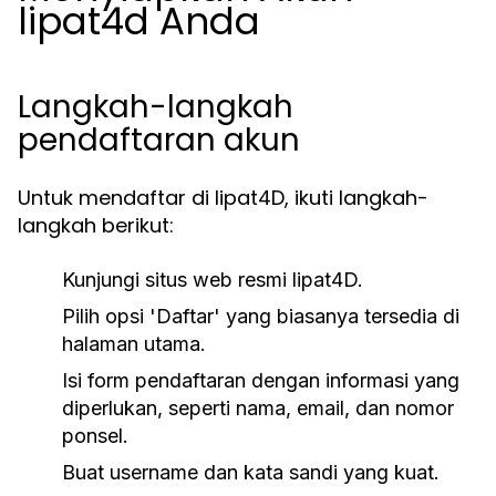
lipat4d Anda
Langkah-langkah
pendaftaran akun
Untuk mendaftar di lipat4D, ikuti langkah-
langkah berikut:
Kunjungi situs web resmi lipat4D.
Pilih opsi 'Daftar' yang biasanya tersedia di
halaman utama.
Isi form pendaftaran dengan informasi yang
diperlukan, seperti nama, email, dan nomor
ponsel.
Buat username dan kata sandi yang kuat.