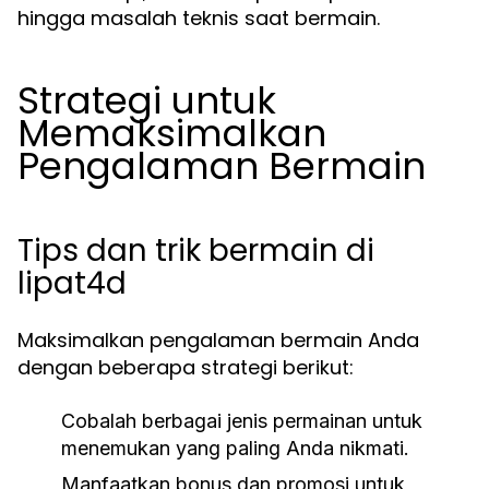
hingga masalah teknis saat bermain.
Strategi untuk
Memaksimalkan
Pengalaman Bermain
Tips dan trik bermain di
lipat4d
Maksimalkan pengalaman bermain Anda
dengan beberapa strategi berikut:
Cobalah berbagai jenis permainan untuk
menemukan yang paling Anda nikmati.
Manfaatkan bonus dan promosi untuk