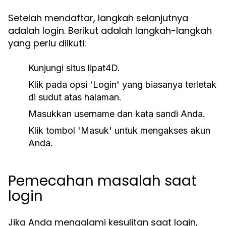
Setelah mendaftar, langkah selanjutnya
adalah login. Berikut adalah langkah-langkah
yang perlu diikuti:
Kunjungi situs lipat4D.
Klik pada opsi 'Login' yang biasanya terletak
di sudut atas halaman.
Masukkan username dan kata sandi Anda.
Klik tombol 'Masuk' untuk mengakses akun
Anda.
Pemecahan masalah saat
login
Jika Anda mengalami kesulitan saat login,