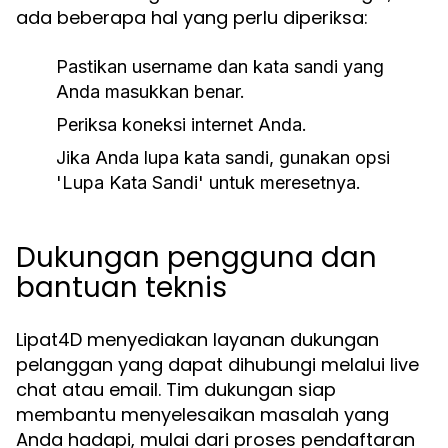
ada beberapa hal yang perlu diperiksa:
Pastikan username dan kata sandi yang
Anda masukkan benar.
Periksa koneksi internet Anda.
Jika Anda lupa kata sandi, gunakan opsi
'Lupa Kata Sandi' untuk meresetnya.
Dukungan pengguna dan
bantuan teknis
Lipat4D menyediakan layanan dukungan
pelanggan yang dapat dihubungi melalui live
chat atau email. Tim dukungan siap
membantu menyelesaikan masalah yang
Anda hadapi, mulai dari proses pendaftaran