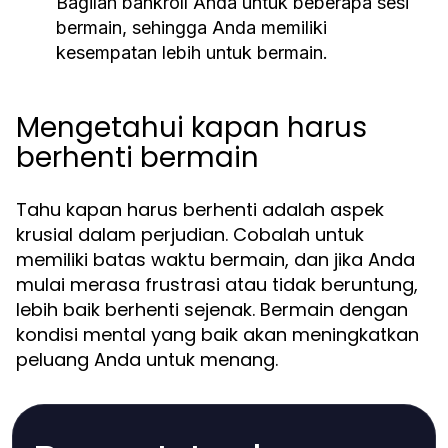
Bagilah bankroll Anda untuk beberapa sesi
bermain, sehingga Anda memiliki
kesempatan lebih untuk bermain.
Mengetahui kapan harus
berhenti bermain
Tahu kapan harus berhenti adalah aspek
krusial dalam perjudian. Cobalah untuk
memiliki batas waktu bermain, dan jika Anda
mulai merasa frustrasi atau tidak beruntung,
lebih baik berhenti sejenak. Bermain dengan
kondisi mental yang baik akan meningkatkan
peluang Anda untuk menang.