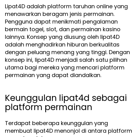
Lipat4D adalah platform taruhan online yang
menawarkan beragam jenis permainan.
Pengguna dapat menikmati pengalaman
bermain togel, slot, dan permainan kasino
lainnya. Konsep yang diusung oleh lipat4D
adalah menghadirkan hiburan berkualitas
dengan peluang menang yang tinggi. Dengan
konsep ini, lipat4D menjadi salah satu pilihan
utama bagi mereka yang mencari platform
permainan yang dapat diandalkan.
Keunggulan lipat4d sebagai
platform permainan
Terdapat beberapa keunggulan yang
membuat lipat4D menonjol di antara platform