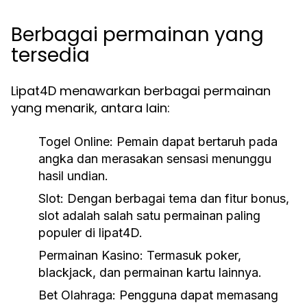
Berbagai permainan yang
tersedia
Lipat4D menawarkan berbagai permainan
yang menarik, antara lain:
Togel Online:
Pemain dapat bertaruh pada
angka dan merasakan sensasi menunggu
hasil undian.
Slot:
Dengan berbagai tema dan fitur bonus,
slot adalah salah satu permainan paling
populer di lipat4D.
Permainan Kasino:
Termasuk poker,
blackjack, dan permainan kartu lainnya.
Bet Olahraga:
Pengguna dapat memasang