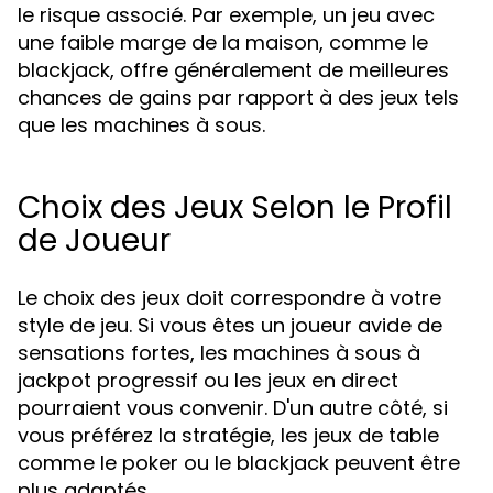
le risque associé. Par exemple, un jeu avec
une faible marge de la maison, comme le
blackjack, offre généralement de meilleures
chances de gains par rapport à des jeux tels
que les machines à sous.
Choix des Jeux Selon le Profil
de Joueur
Le choix des jeux doit correspondre à votre
style de jeu. Si vous êtes un joueur avide de
sensations fortes, les machines à sous à
jackpot progressif ou les jeux en direct
pourraient vous convenir. D'un autre côté, si
vous préférez la stratégie, les jeux de table
comme le poker ou le blackjack peuvent être
plus adaptés.