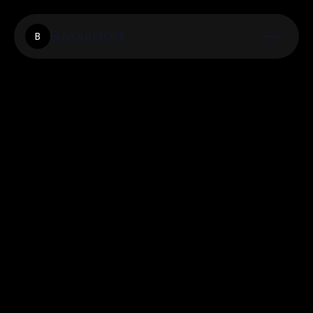
Buyoutstock
B