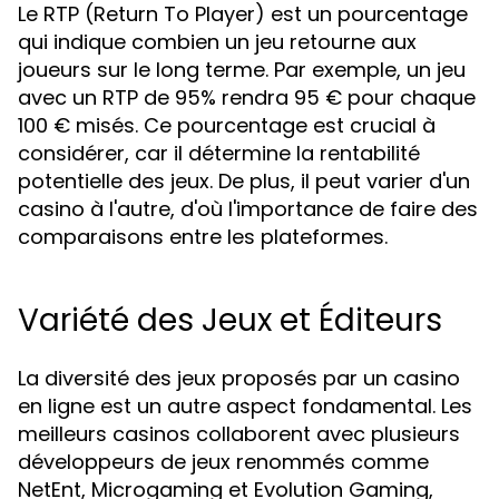
Le RTP (Return To Player) est un pourcentage
qui indique combien un jeu retourne aux
joueurs sur le long terme. Par exemple, un jeu
avec un RTP de 95% rendra 95 € pour chaque
100 € misés. Ce pourcentage est crucial à
considérer, car il détermine la rentabilité
potentielle des jeux. De plus, il peut varier d'un
casino à l'autre, d'où l'importance de faire des
comparaisons entre les plateformes.
Variété des Jeux et Éditeurs
La diversité des jeux proposés par un casino
en ligne est un autre aspect fondamental. Les
meilleurs casinos collaborent avec plusieurs
développeurs de jeux renommés comme
NetEnt, Microgaming et Evolution Gaming,