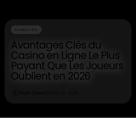
GAMBLING
Avantages Clés du
Casino en Ligne Le Plus
Payant Que Les Joueurs
Oublient en 2026
Kayla Clarke
May 20, 2026
K