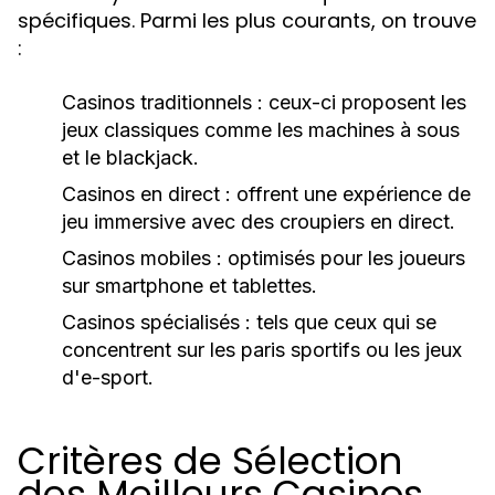
spécifiques. Parmi les plus courants, on trouve
:
Casinos traditionnels
: ceux-ci proposent les
jeux classiques comme les machines à sous
et le blackjack.
Casinos en direct
: offrent une expérience de
jeu immersive avec des croupiers en direct.
Casinos mobiles
: optimisés pour les joueurs
sur smartphone et tablettes.
Casinos spécialisés
: tels que ceux qui se
concentrent sur les paris sportifs ou les jeux
d'e-sport.
Critères de Sélection
des Meilleurs Casinos