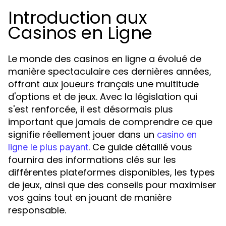
Introduction aux
Casinos en Ligne
Le monde des casinos en ligne a évolué de
manière spectaculaire ces dernières années,
offrant aux joueurs français une multitude
d'options et de jeux. Avec la législation qui
s'est renforcée, il est désormais plus
important que jamais de comprendre ce que
signifie réellement jouer dans un
casino en
. Ce guide détaillé vous
ligne le plus payant
fournira des informations clés sur les
différentes plateformes disponibles, les types
de jeux, ainsi que des conseils pour maximiser
vos gains tout en jouant de manière
responsable.