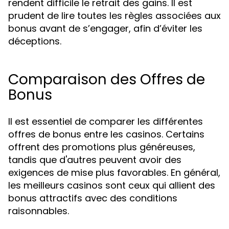
rendent difficile le retrait des gains. Il est
prudent de lire toutes les règles associées aux
bonus avant de s’engager, afin d’éviter les
déceptions.
Comparaison des Offres de
Bonus
Il est essentiel de comparer les différentes
offres de bonus entre les casinos. Certains
offrent des promotions plus généreuses,
tandis que d'autres peuvent avoir des
exigences de mise plus favorables. En général,
les meilleurs casinos sont ceux qui allient des
bonus attractifs avec des conditions
raisonnables.