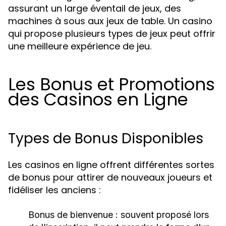
assurant un large éventail de jeux, des
machines à sous aux jeux de table. Un casino
qui propose plusieurs types de jeux peut offrir
une meilleure expérience de jeu.
Les Bonus et Promotions
des Casinos en Ligne
Types de Bonus Disponibles
Les casinos en ligne offrent différentes sortes
de bonus pour attirer de nouveaux joueurs et
fidéliser les anciens :
Bonus de bienvenue
: souvent proposé lors