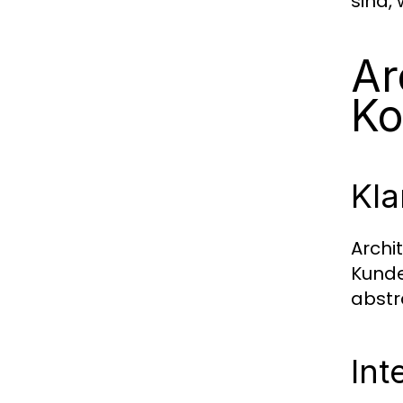
sind,
Ar
Ko
Kla
Archi
Kunde
abstr
Int