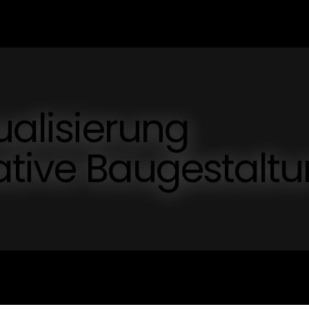
ualisierung
eative Baugestalt