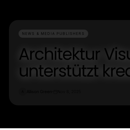
NEWS & MEDIA PUBLISHERS
Architektur Vis
unterstützt kr
Allison Green
Nov 8, 2025
A