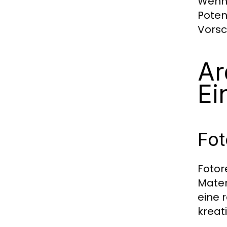
Wenn 
Poten
Vorsc
Ar
Ei
Fot
Fotor
Mater
eine 
kreat