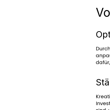
Vo
Opt
Durch
anpas
dafür
Stä
Kreat
Inves