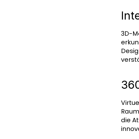
Int
3D-Mo
erkun
Desig
verst
360
Virtu
Raumg
die A
innov