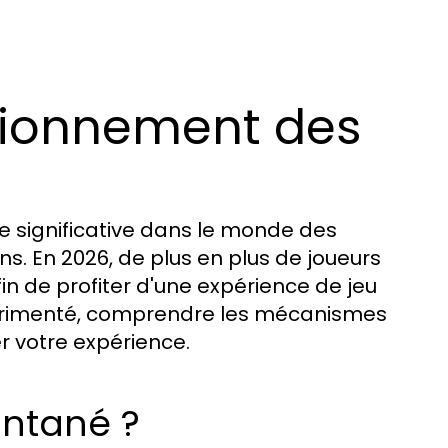
tionnement des
e significative dans le monde des
ins. En 2026, de plus en plus de joueurs
in de profiter d'une expérience de jeu
xpérimenté, comprendre les mécanismes
er votre expérience.
antané ?