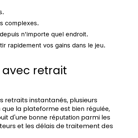
s.
pes complexes.
depuis n'importe quel endroit.
ir rapidement vos gains dans le jeu.
avec retrait
s retraits instantanés, plusieurs
s que la plateforme est
,
bien régulée
uit d'une
parmi les
bonne réputation
ateurs et les délais de traitement des