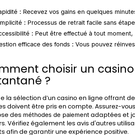
apidité
: Recevez vos gains en quelques minute
implicité
: Processus de retrait facile sans éta
cessibilité
: Peut être effectué à tout moment, 
estion efficace des fonds
: Vous pouvez réinvest
ment choisir un casino 
tantané ?
de la sélection d’un casino en ligne offrant de
res doivent être pris en compte. Assurez-vou
ose des
adaptées et jo
méthodes de paiement
rs. Vérifiez également les avis d'autres utilis
its afin de garantir une expérience positive.