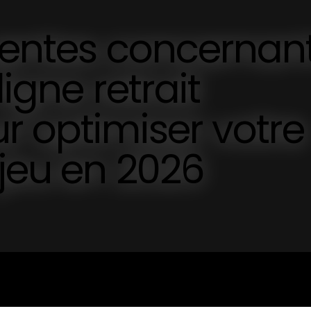
uentes concernan
igne retrait
r optimiser votre
jeu en 2026