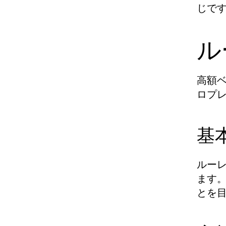
じで
ル
高額
ロプ
基
ルー
ます
とを