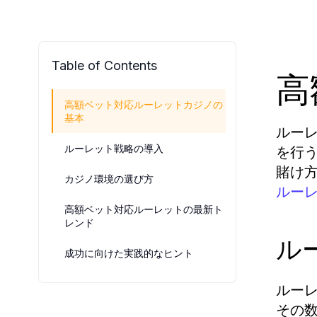
Table of Contents
高
高額ベット対応ルーレットカジノの
基本
ルー
ルーレット戦略の導入
を行
賭け
カジノ環境の選び方
ルー
高額ベット対応ルーレットの最新ト
レンド
ル
成功に向けた実践的なヒント
ルー
その