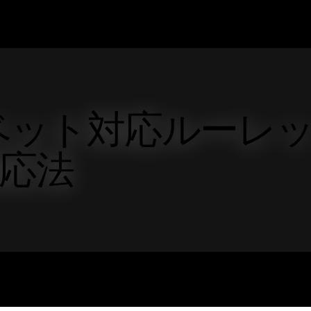
額ベット対応ルーレ
応法