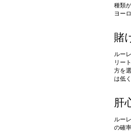
種類が
ヨー
賭
ルー
リー
方を
は低
肝
ルーレ
の確率