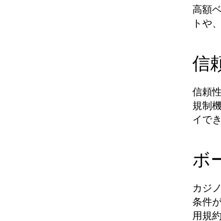
高額
トや
信
信頼
規制
イで
ボ
カジ
条件
用規