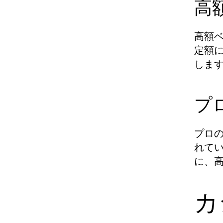
高
高額
定額
しま
プ
プロ
れて
に、
カ