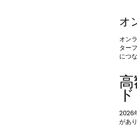
オ
オン
ター
につ
高
ド
202
があ