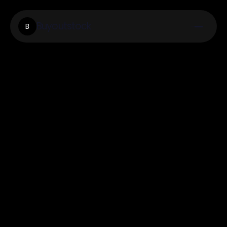
Buyoutstock
B