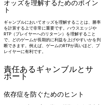
オッズを理解するためのポイン
ト
ギャンブルにおいてオッズを理解することは、勝率
を計算する上で非常に重要です。ハウスエッジや
RTP（プレイヤーへのリターン）を理解すること
で、どのゲームが長期的に利益を上げやすいかを判
断できます。例えば、ゲームのRTPが高いほど、プ
レイヤーに有利です。
責任あるギャンブルとサ
ポート
依存症を防ぐためのヒント