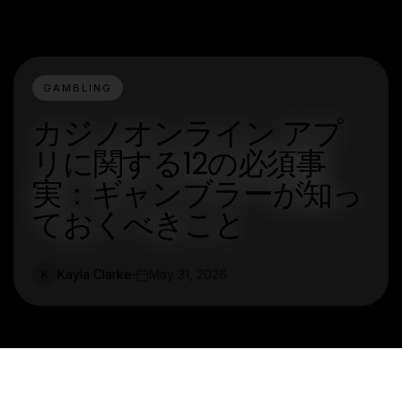
GAMBLING
カジノオンライン アプ
リに関する12の必須事
実：ギャンブラーが知っ
ておくべきこと
Kayla Clarke
May 31, 2026
K