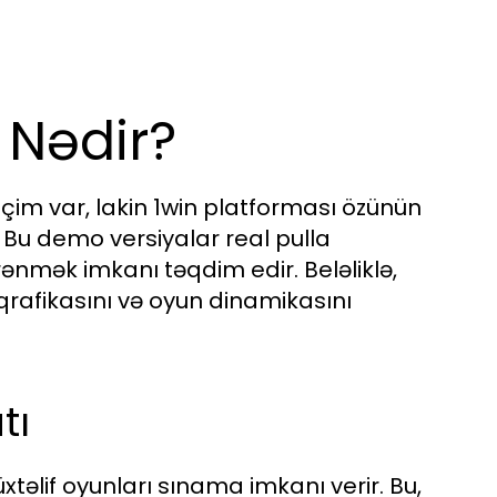
Nədir?
im var, lakin 1win platforması özünün
 Bu demo versiyalar real pulla
nmək imkanı təqdim edir. Beləliklə,
qrafikasını və oyun dinamikasını
tı
lif oyunları sınama imkanı verir. Bu,