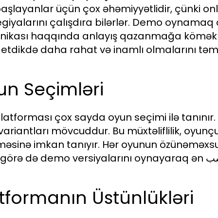
başlayanlar üçün çox əhəmiyyətlidir, çünki on
egiyalarını çalışdıra bilərlər. Demo oynamaq 
ikası haqqında anlayış qazanmağa kömək ed
 etdikdə daha rahat və inamlı olmalarını təmi
un Seçimləri
latforması çox sayda oyun seçimi ilə tanınır. 
ariantları mövcuddur. Bu müxtəliflilik, oyunçu
məsinə imkan tanıyır. Hər oyunun özünəməxsus 
tformanın Üstünlükləri