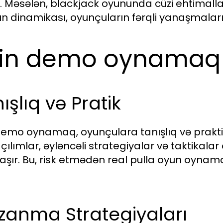
ir. Məsələn, blackjack oyununda cüzi ehtimall
 dinamikası, oyunçuların fərqli yanaşmaları il
in demo oynamaq Ü
ışlıq və Pratik
demo oynamaq, oyunçulara tanışlıq və prakt
açılımlar, əyləncəli strategiyalar və taktikal
aşır. Bu, risk etmədən real pulla oyun oyna
zanma Strategiyaları