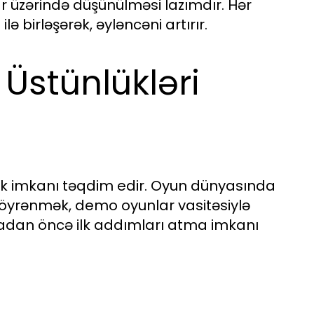
ar üzərində düşünülməsi lazımdır. Hər
ə birləşərək, əyləncəni artırır.
stünlükləri
ik imkanı təqdim edir. Oyun dünyasında
ar öyrənmək, demo oyunlar vasitəsiylə
madan öncə ilk addımları atma imkanı