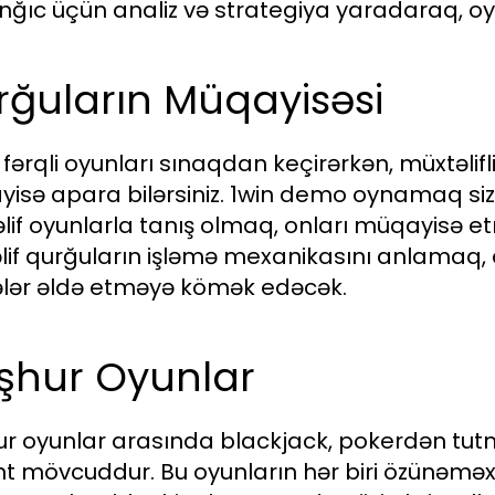
nğıc üçün analiz və strategiya yaradaraq,
ğuların Müqayisəsi
fərqli oyunları sınaqdan keçirərkən, müxtəlifli
isə apara bilərsiniz. 1win demo oynamaq siz
lif oyunlarla tanış olmaq, onları müqayisə e
lif qurğuların işləmə mexanikasını anlamaq, 
ələr əldə etməyə kömək edəcək.
şhur Oyunlar
r oyunlar arasında blackjack, pokerdən tutm
nt mövcuddur. Bu oyunların hər biri özünəməxsu