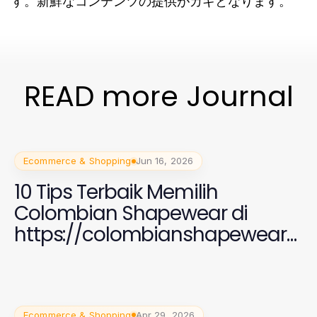
す。新鮮なコンテンツの提供がカギとなります。
READ more Journal
Ecommerce & Shopping
Jun 16, 2026
10 Tips Terbaik Memilih
Colombian Shapewear di
https://colombianshapewearg
aless.com untuk Wanita
Modern 2026
Ecommerce & Shopping
Apr 29, 2026